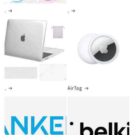
.
.
.
AirTag