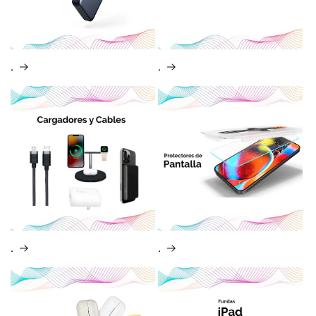
.
.
.
.