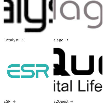
Catalyst
elago
ESR
EZQuest