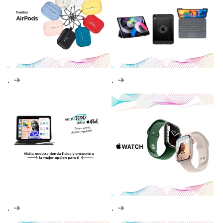
.
.
.
.