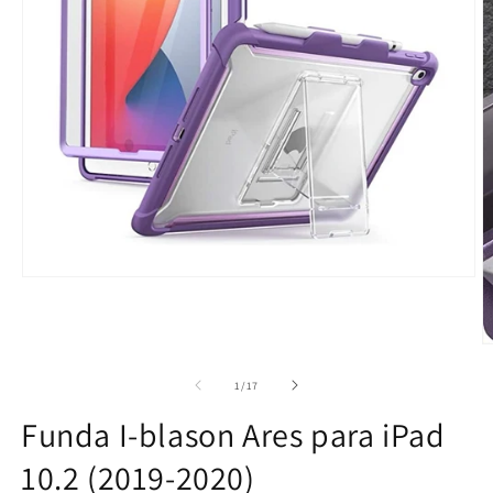
Abrir
elemento
multimedia
1
en
A
una
e
ventana
m
de
1
/
17
modal
2
e
Funda I-blason Ares para iPad
u
v
10.2 (2019-2020)
m