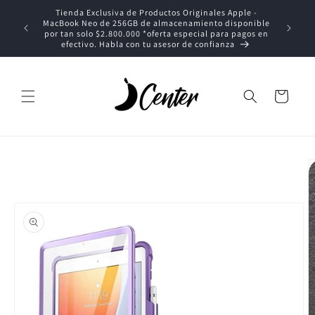
Ir
Tienda Exclusiva de Productos Originales Apple -
directamente
MacBook Neo de 256GB de almacenamiento disponible
al contenido
T
por tan solo $2.800.000 *oferta especial para pagos en
efectivo. Habla con tu asesor de confianza
Carrito
Ir
directamente
a la
información
del producto