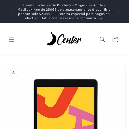
Ir
Tienda Exclusiva de Productos Originales Apple -
directamente
MacBook Neo de 256GB de almacenamiento disponible
al contenido
T
por tan solo $2.800.000 *oferta especial para pagos en
efectivo. Habla con tu asesor de confianza
Carrito
Ir
directamente
a la
información
del producto