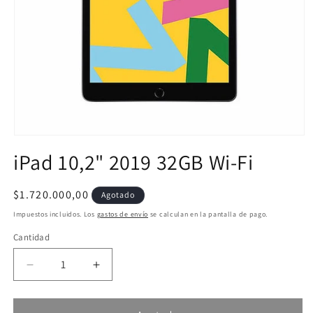
Abrir
elemento
iPad 10,2" 2019 32GB Wi-Fi
multimedia
1
en
una
Precio
$1.720.000,00
Agotado
ventana
habitual
modal
Impuestos incluidos. Los
gastos de envío
se calculan en la pantalla de pago.
Cantidad
Reducir
Aumentar
cantidad
cantidad
para
para