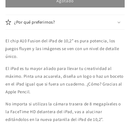
iPad
iPad
Agotado
10,2&quot;
10,2&quot;
2019
2019
32GB
32GB
¿Por qué preferirnos?
Wi-
Wi-
Fi
Fi
El chip A10 Fusion del iPad de 10,2” es pura potencia, los
juegos fluyen y las imágenes se ven con un nivel de detalle
único.
El iPad es tu mayor aliado para llevar tu creatividad al
máximo. Pinta una acuarela, diseña un logo o haz un boceto
en el iPad igual que si fuera un cuaderno. ¿Cómo? Gracias al
Apple Pencil.
No importa si utilizas la cámara trasera de 8 megapíxeles o
la FaceTime HD delantera del iPad, vas a alucinar
editándolos en la nueva patanlla del iPad de 10,2”.