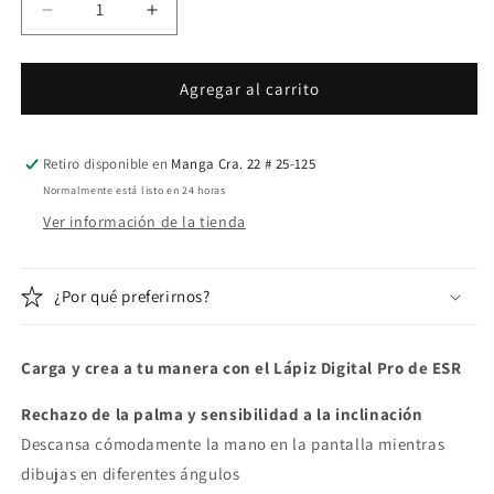
Reducir
Aumentar
cantidad
cantidad
para
para
Lápiz
Lápiz
Agregar al carrito
Digital
Digital
Pro
Pro
ESR
ESR
Retiro disponible en
Manga Cra. 22 # 25-125
con
con
Normalmente está listo en 24 horas
adhesión
adhesión
Ver información de la tienda
Magnética
Magnética
para
para
iPad
iPad
¿Por qué preferirnos?
Carga y crea a tu manera con el Lápiz Digital Pro de ESR
Rechazo de la palma y
sensibilidad a la inclinación
Descansa cómodamente la mano en la pantalla mientras
dibujas en diferentes ángulos