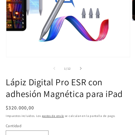
A
e
m
2
e
u
v
m
Abrir
elemento
multimedia
de
1
/
12
1
en
Lápiz Digital Pro ESR con
una
ventana
adhesión Magnética para iPad
modal
Precio
$320.000,00
habitual
Impuestos incluidos. Los
gastos de envío
se calculan en la pantalla de pago.
Cantidad