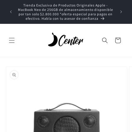
Ir
Tienda Exclusiva de Productos Originales Apple -
directamente
MacBook Neo de 256GB de almacenamiento disponible
al contenido
T
por tan solo $2.800.000 *oferta especial para pagos en
efectivo. Habla con tu asesor de confianza
Carrito
Ir
directamente
a la
información
del producto