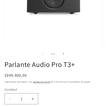
Abrir
A
elemento
e
multimedia
m
de
1
/
3
1
2
en
e
Parlante Audio Pro T3+
una
u
ventana
v
modal
m
Precio
$999.900,00
habitual
Impuestos incluidos. Los
gastos de envío
se calculan en la pantalla de pago.
Cantidad
Reducir
Aumentar
cantidad
cantidad