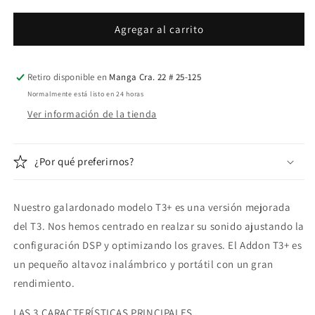
para
para
Parlante
Parlante
Agregar al carrito
Audio
Audio
Pro
Pro
T3+
T3+
Retiro disponible en
Manga Cra. 22 # 25-125
Normalmente está listo en 24 horas
Ver información de la tienda
¿Por qué preferirnos?
Nuestro galardonado modelo T3+ es una versión mejorada
del T3. Nos hemos centrado en realzar su sonido ajustando la
configuración DSP y optimizando los graves. El Addon T3+ es
un pequeño altavoz inalámbrico y portátil con un gran
rendimiento.
LAS 3 CARACTERÍSTICAS PRINCIPALES