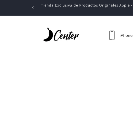
Ir
Tienda Exclusiva de Productos Originales Apple 
directamente
al contenido
iPhone
Ir
directamente
a la
información
del producto