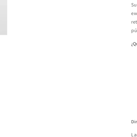
Su
ex
re
pú
¿Q
Di
La