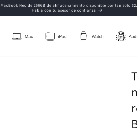
- MacBook Neo de 256GB de almacenamiento disponible por tan solo $2.8
Habla con tu asesor de confianza
Mac
iPad
Watch
Aud
T
r
B